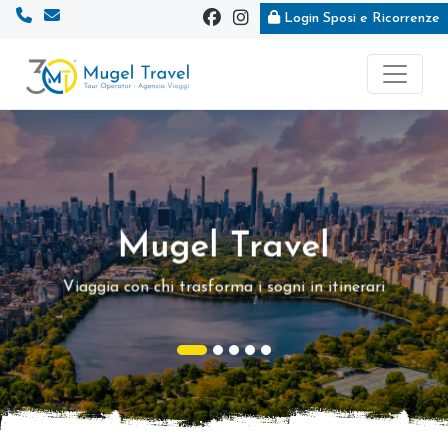
Login Sposi e Ricorrenze
Vai
Vai
al
al
contenuto
footer
principale
Mugel Travel
Mugel Travel
Da
30 anni
organizziamo viaggi per tutte le
Viaggia con chi trasforma i sogni in itinerari
destinazioni del
globo