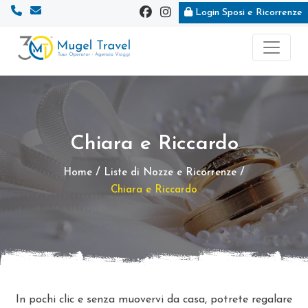
Login Sposi e Ricorrenze
Vai
Vai
al
al
contenuto
footer
principale
Chiara e Riccardo
/
/
Home
Liste di Nozze e Ricorrenze
Chiara e Riccardo
In pochi clic e senza muovervi da casa, potrete regalare