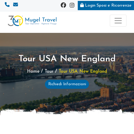
Login Sposi e Ricorrenze
Vai
Vai
al
al
contenuto
footer
principale
Tour USA New England
/
/
Home
Tour
Tour USA New England
Richiedi Informazioni